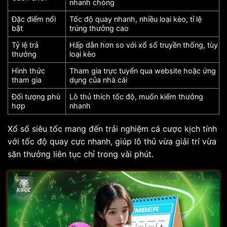
nhanh chóng
Đặc điểm nổi
Tốc độ quay nhanh, nhiều loại kèo, tỉ lệ
bật
trúng thưởng cao
Tỷ lệ trả
Hấp dẫn hơn so với xổ số truyền thống, tùy
thưởng
loại kèo
Hình thức
Tham gia trực tuyến qua website hoặc ứng
tham gia
dụng của nhà cái
Đối tượng phù
Lô thủ thích tốc độ, muốn kiếm thưởng
hợp
nhanh
Xổ số siêu tốc mang đến trải nghiệm cá cược kịch tính
với tốc độ quay cực nhanh, giúp lô thủ vừa giải trí vừa
săn thưởng liên tục chỉ trong vài phút.