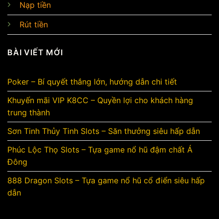
Nạp tiền
Rút tiền
BÀI VIẾT MỚI
Poker – Bí quyết thắng lớn, hướng dẫn chi tiết
Khuyến mãi VIP K8CC – Quyền lợi cho khách hàng
trung thành
Sơn Tinh Thủy Tinh Slots – Săn thưởng siêu hấp dẫn
Phúc Lộc Thọ Slots – Tựa game nổ hũ đậm chất Á
Đông
888 Dragon Slots – Tựa game nổ hũ cổ điển siêu hấp
dẫn