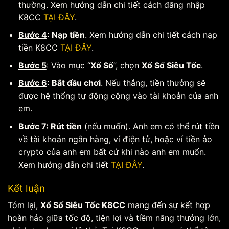
thường. Xem hướng dẫn chi tiết cách đăng nhập
K8CC
TẠI ĐÂY
.
Bước 4
: Nạp tiền
. Xem hướng dẫn chi tiết cách nạp
tiền K8CC
TẠI ĐÂY
.
Bước 5
: Vào mục “
Xổ Số
”, chọn
Xổ Số Siêu Tốc
.
Bước 6
: Bắt đầu chơi
. Nếu thắng, tiền thưởng sẽ
được hệ thống tự động cộng vào tài khoản của anh
em.
Bước 7
: Rút tiền
(nếu muốn). Anh em có thể rút tiền
về tài khoản ngân hàng, ví điện tử, hoặc ví tiền ảo
crypto của anh em bất cứ khi nào anh em muốn.
Xem hướng dẫn chi tiết
TẠI ĐÂY
.
Kết luận
Tóm lại,
Xổ Số Siêu Tốc K8CC
mang đến sự kết hợp
hoàn hảo giữa tốc độ, tiện lợi và tiềm năng thưởng lớn,