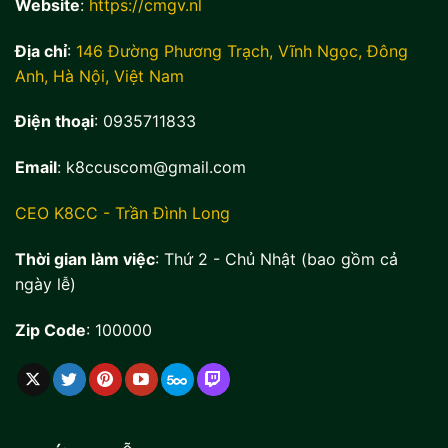
Website
:
https://cmgv.nl
Địa chỉ
:
146 Đường Phương Trạch, Vĩnh Ngọc, Đông
Anh, Hà Nội, Việt Nam
Điện thoại
: 0935711833
Email
:
k8ccuscom@gmail.com
CEO K8CC - Trần Đình Long
Thời gian làm việc
: Thứ 2 - Chủ Nhật (bao gồm cả
ngày lễ)
Zip Code
: 100000