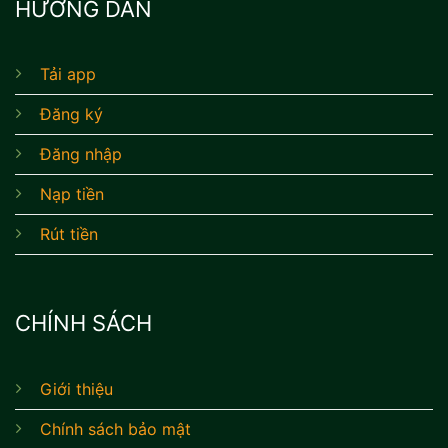
HƯỚNG DẪN
Tải app
Đăng ký
Đăng nhập
Nạp tiền
Rút tiền
CHÍNH SÁCH
Giới thiệu
Chính sách bảo mật