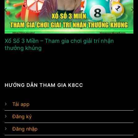
Xổ Số 3 Miền – Tham gia chơi giải trí nhận
thưởng khủng
HƯỚNG DẪN THAM GIA K8CC
Tải app
Đăng ký
Đăng nhập