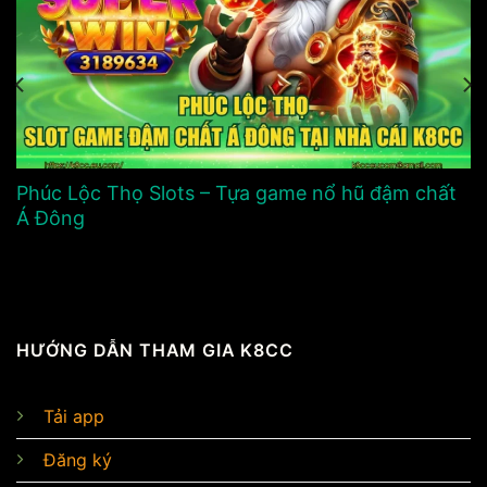
Phúc Lộc Thọ Slots – Tựa game nổ hũ đậm chất
Á Đông
HƯỚNG DẪN THAM GIA K8CC
Tải app
Đăng ký