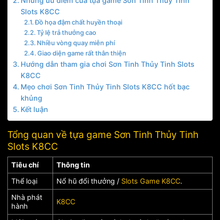
Những ưu điểm của tựa game Sơn Tinh Thủy Tinh
Slots K8CC
Đồ họa đậm chất huyền thoại
Tỷ lệ trả thưởng cao
Nhiều vòng quay miễn phí
Giao diện game rất thân thiện
Hướng dẫn tham gia chơi Sơn Tinh Thủy Tinh Slots
K8CC
Mẹo chơi Sơn Tinh Thủy Tinh Slots K8CC hốt bạc
khủng
Kết luận
Tổng quan về tựa game Sơn Tinh Thủy Tinh
Slots K8CC
Tiêu chí
Thông tin
Thể loại
Nổ hũ đổi thưởng /
Slots Game K8CC
.
Nhà phát
K8CC
hành