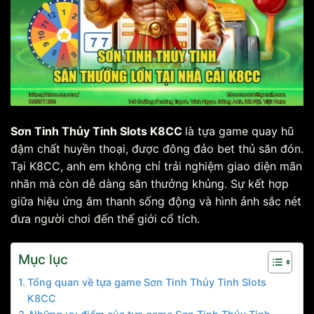
Sơn Tinh Thủy Tinh Slots K8CC
là tựa game quay hũ
đậm chất huyền thoại, được đông đảo bet thủ săn đón.
Tại K8CC, anh em không chỉ trải nghiệm giao diện mãn
nhãn mà còn dễ dàng săn thưởng khủng. Sự kết hợp
giữa hiệu ứng âm thanh sống động và hình ảnh sắc nét
đưa người chơi đến thế giới cổ tích.
Mục lục
Tổng quan về tựa game Sơn Tinh Thủy Tinh Slots
K8CC