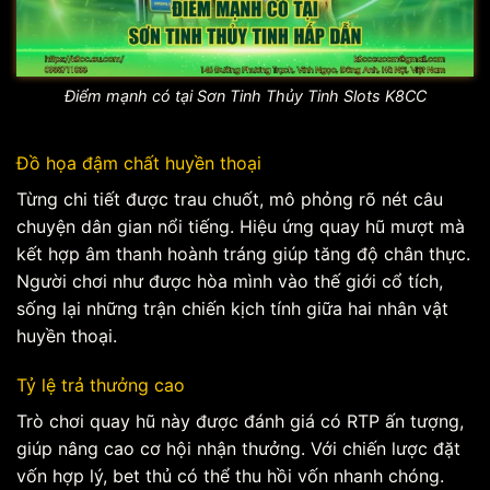
Điểm mạnh có tại Sơn Tinh Thủy Tinh Slots K8CC
Đồ họa đậm chất huyền thoại
Từng chi tiết được trau chuốt, mô phỏng rõ nét câu
chuyện dân gian nổi tiếng. Hiệu ứng quay hũ mượt mà
kết hợp âm thanh hoành tráng giúp tăng độ chân thực.
Người chơi như được hòa mình vào thế giới cổ tích,
sống lại những trận chiến kịch tính giữa hai nhân vật
huyền thoại.
Tỷ lệ trả thưởng cao
Trò chơi quay hũ này được đánh giá có RTP ấn tượng,
giúp nâng cao cơ hội nhận thưởng. Với chiến lược đặt
vốn hợp lý, bet thủ có thể thu hồi vốn nhanh chóng.