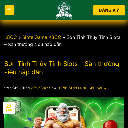
Chuyển
ĐĂNG KÝ
đến
nội
dung
K8CC
»
Slots Game K8CC
»
Sơn Tinh Thủy Tinh Slots
– Săn thưởng siêu hấp dẫn
Sơn Tinh Thủy Tinh Slots – Săn thưởng
siêu hấp dẫn
ĐÃ ĐĂNG TRÊN
27/08/2025
BỞI
TRẦN ĐÌNH LONG CEO K8CC
27
Th8