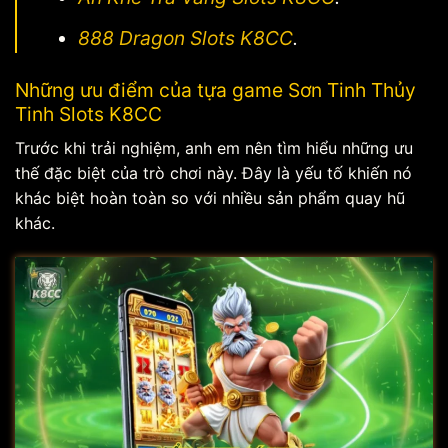
888 Dragon Slots K8CC
.
Những ưu điểm của tựa game Sơn Tinh Thủy
Tinh Slots K8CC
Trước khi trải nghiệm, anh em nên tìm hiểu những ưu
thế đặc biệt của trò chơi này. Đây là yếu tố khiến nó
khác biệt hoàn toàn so với nhiều sản phẩm quay hũ
khác.