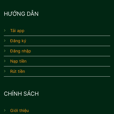
HƯỚNG DẪN
Tải app
Đăng ký
Đăng nhập
Nạp tiền
Rút tiền
CHÍNH SÁCH
Giới thiệu