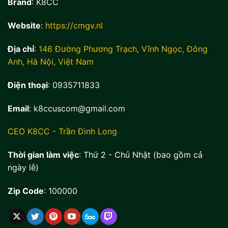
Brand
: K8CC
Website
:
https://cmgv.nl
Địa chỉ
:
146 Đường Phương Trạch, Vĩnh Ngọc, Đông
Anh, Hà Nội, Việt Nam
Điện thoại
: 0935711833
Email
:
k8ccuscom@gmail.com
CEO K8CC - Trần Đình Long
Thời gian làm việc
: Thứ 2 - Chủ Nhật (bao gồm cả
ngày lễ)
Zip Code
: 100000