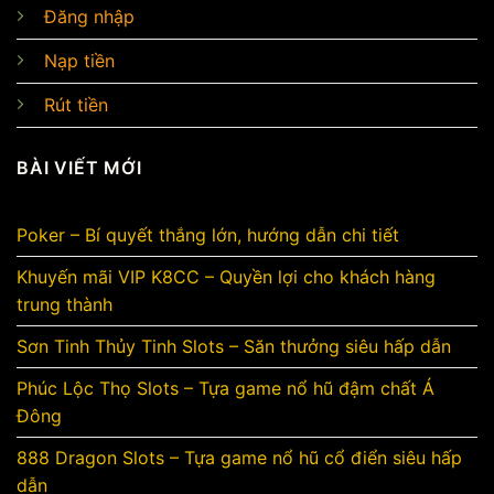
Đăng nhập
Nạp tiền
Rút tiền
BÀI VIẾT MỚI
Poker – Bí quyết thắng lớn, hướng dẫn chi tiết
Khuyến mãi VIP K8CC – Quyền lợi cho khách hàng
trung thành
Sơn Tinh Thủy Tinh Slots – Săn thưởng siêu hấp dẫn
Phúc Lộc Thọ Slots – Tựa game nổ hũ đậm chất Á
Đông
888 Dragon Slots – Tựa game nổ hũ cổ điển siêu hấp
dẫn