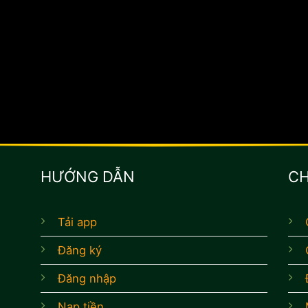
HƯỚNG DẪN
CH
Tải app
Đăng ký
Đăng nhập
Nạp tiền