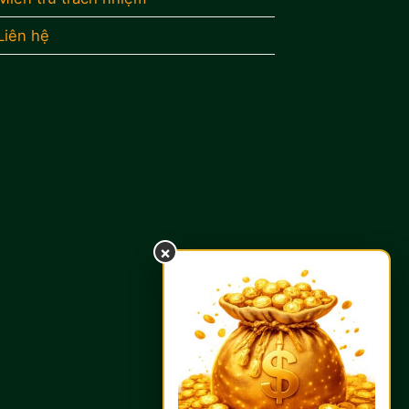
Liên hệ
×