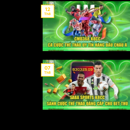
12
Th8
07
Th8